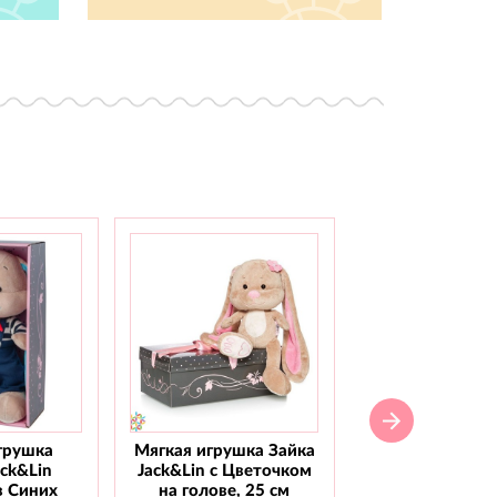
грушка
Мягкая игрушка Зайка
Мягкая игрушка
ack&Lin
Jack&Lin с Цветочком
Jack&Lin С го
в Синих
на голове, 25 см
бабочкой, 2