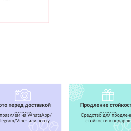
ото перед доставкой
Продление стойкос
правляем на WhatsApp/
Средство для продлен
elegram/Viber или почту
стойкости в подарок