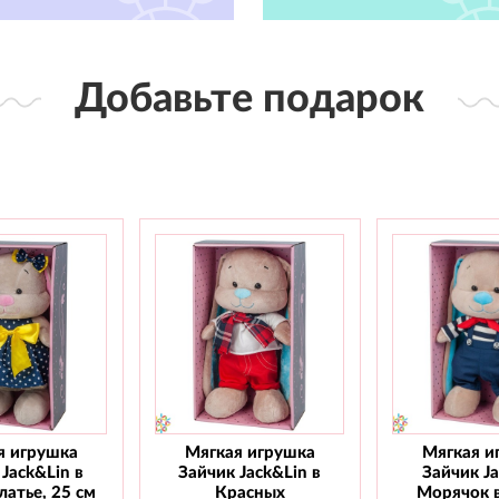
Добавьте подарок
я игрушка
Мягкая игрушка
Мягкая и
Jack&Lin в
Зайчик Jack&Lin в
Зайчик J
атье, 25 см
Красных
Морячок 