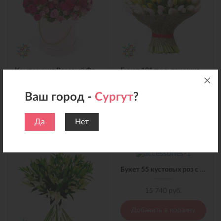
Композиция Розовый Фламинго в коробке
Букет 101 тюльпан микс в материале
9 450 руб.
15 690 руб.
Ваш город -
Сургут
?
Добавить в корзину
Добавить в корзину
Да
Нет
Букет 55 кустовых роз с лентой
15 740 руб.
Добавить в корзину