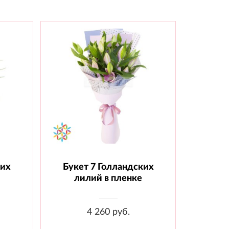
ких
Букет 7 Голландских
ента
Состав: Лилия - 7 шт., Пленка
лилий в пленке
4 260 руб.