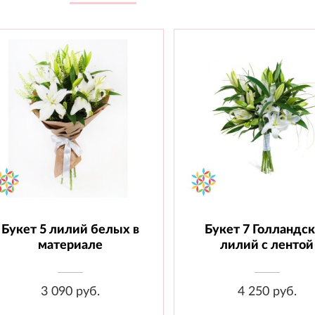
Букет 5 лилий белых в
Букет 7 Голландс
Состав: Лилия - 5 шт., Материал
Состав: Лилия - 7 шт., Л
материале
лилий с лентой
3 090 руб.
4 250 руб.