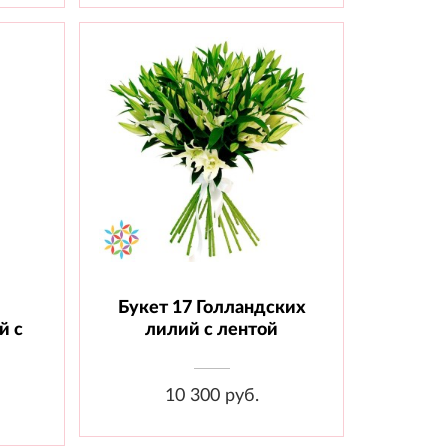
Букет 17 Голландских
Состав: Лилия 17 шт., Лента
й с
лилий с лентой
10 300 руб.