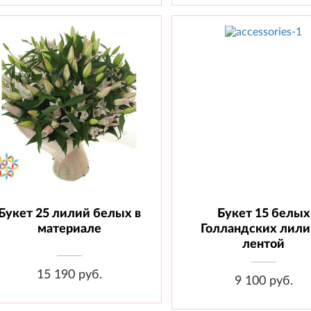
Букет 25 лилий белых в
Букет 15 белых
Состав: Лилия - 25 шт.,
Состав:
Материал
Лилия - 15
материале
Голландских лили
шт., Лента
лентой
15 190 руб.
9 100 руб.