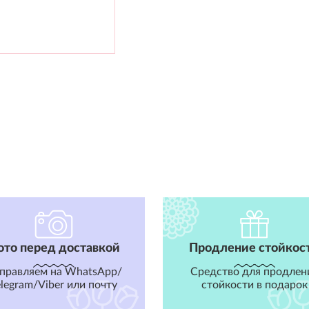
ото перед доставкой
Продление стойкос
правляем на WhatsApp/
Средство для продлен
elegram/Viber или почту
стойкости в подарок