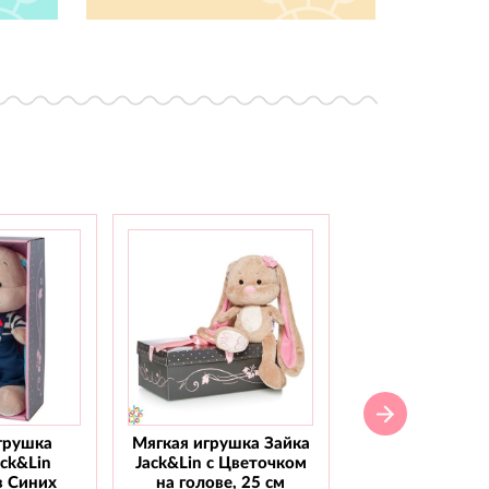
грушка
Мягкая игрушка Зайка
Мягкая игрушка
ack&Lin
Jack&Lin с Цветочком
Jack&Lin С го
в Синих
на голове, 25 см
бабочкой, 2