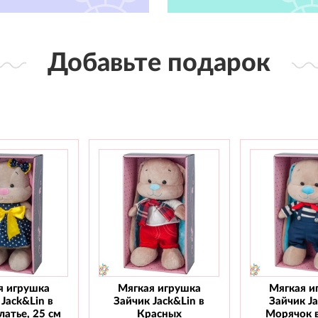
Добавьте подарок
я игрушка
Мягкая игрушка
Мягкая и
Jack&Lin в
Зайчик Jack&Lin в
Зайчик J
атье, 25 см
Красных
Морячок 