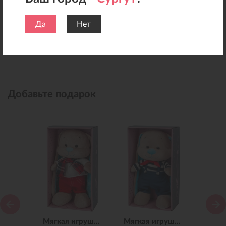
Да
Нет
Добавьте подарок
Мягкая игрушка Зайчик Jack&Lin в Синем Платье, 25 см
Мягкая игрушка Зайчик Jack&Lin в Красных Штанишках,25 см
Мягкая игрушка Зайчик Jack&Lin Морячок в Синих штанишках,25