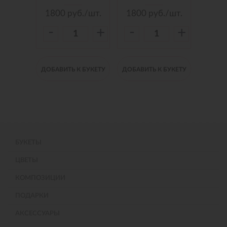
./шт.
1800
руб./шт.
1800
руб./шт.
150
-
-
-
+
+
+
 БУКЕТУ
ДОБАВИТЬ К БУКЕТУ
ДОБАВИТЬ К БУКЕТУ
ДОБАВИ
БУКЕТЫ
ЦВЕТЫ
КОМПОЗИЦИИ
ПОДАРКИ
АКСЕССУАРЫ