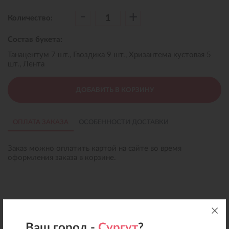
-
+
Количество:
Состав букета:
Танацентум 7 шт., Гвоздика 9 шт., Хризантема кустовая 5
шт., Лента
ДОБАВИТЬ В КОРЗИНУ
ОПЛАТА ЗАКАЗА
ОСОБЕННОСТИ ДОСТАВКИ
Заказ можно оплатить картой на сайте во время
оформления заказа в корзине.
Ваш город -
Сургут
?