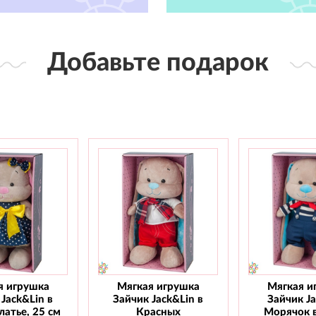
Добавьте подарок
я игрушка
Мягкая игрушка
Мягкая и
Jack&Lin в
Зайчик Jack&Lin в
Зайчик J
атье, 25 см
Красных
Морячок 