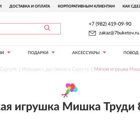
И
ДОСТАВКА И ОПЛАТА
КОРПОРАТИВНЫМ КЛИЕНТАМ
КАК СДЕ
+7 (982) 419-09-90
zakaz@7buketov.ru
ИИ
ПОДАРКИ
АКСЕССУАРЫ
ПОВОД
 Сургуте
Игрушки с доставкой в Сургуте
Мягкая игрушка Миш
ая игрушка Мишка Труди 