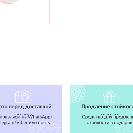
ото перед доставкой
Продление стойкос
правляем на WhatsApp/
Средство для продлен
elegram/Viber или почту
стойкости в подарок