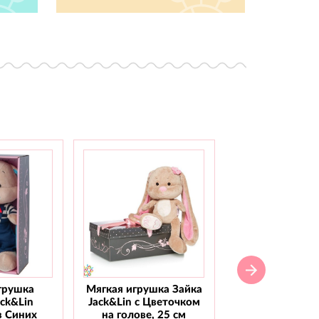
грушка
Мягкая игрушка Зайка
Мягкая игрушка
ack&Lin
Jack&Lin с Цветочком
Jack&Lin С го
в Синих
на голове, 25 см
бабочкой, 2