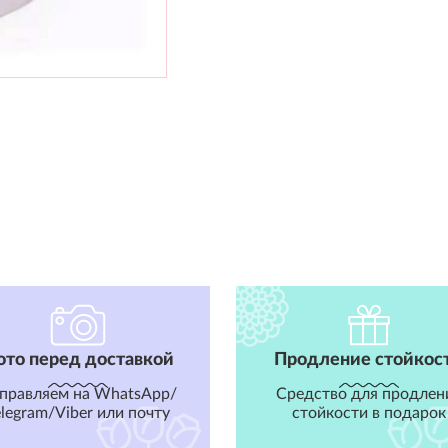
ото перед доставкой
Продление стойкос
правляем на WhatsApp/
Средство для продлен
elegram/Viber или почту
стойкости в подарок