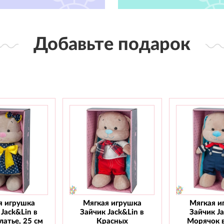
Добавьте подарок
я игрушка
Мягкая игрушка
Мягкая и
Jack&Lin в
Зайчик Jack&Lin в
Зайчик J
атье, 25 см
Красных
Морячок 