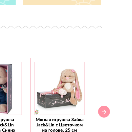
грушка
Мягкая игрушка Зайка
Мягкая игрушка
ack&Lin
Jack&Lin с Цветочком
Jack&Lin С го
в Синих
на голове, 25 см
бабочкой, 2