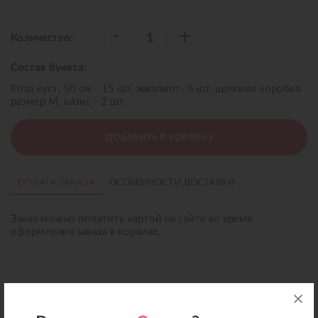
-
+
Количество:
Состав букета:
Роза куст. 50 см - 15 шт, эвкалипт- 5 шт, шляпная коробка
размер M, оазис - 2 шт.
ДОБАВИТЬ В КОРЗИНУ
ОПЛАТА ЗАКАЗА
ОСОБЕННОСТИ ДОСТАВКИ
Заказ можно оплатить картой на сайте во время
оформления заказа в корзине.