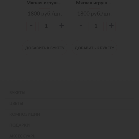
Мягкая игрушка Зайчик Jack&Lin в Синем Платье, 25 см
Мягкая игрушка Зайчик Jack&Lin в Красных Штанишках,25 см
Мягкая игрушка Зайчик Jack&Lin Морячок в Синих штанишках,25
./шт.
1800
руб./шт.
1800
руб./шт.
150
-
-
-
+
+
+
 БУКЕТУ
ДОБАВИТЬ К БУКЕТУ
ДОБАВИТЬ К БУКЕТУ
ДОБАВИ
БУКЕТЫ
ЦВЕТЫ
КОМПОЗИЦИИ
ПОДАРКИ
АКСЕССУАРЫ