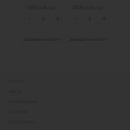
./шт.
1800
руб./шт.
1800
руб./шт.
150
-
-
-
+
+
+
 БУКЕТУ
ДОБАВИТЬ К БУКЕТУ
ДОБАВИТЬ К БУКЕТУ
ДОБАВИ
БУКЕТЫ
ЦВЕТЫ
КОМПОЗИЦИИ
ПОДАРКИ
АКСЕССУАРЫ