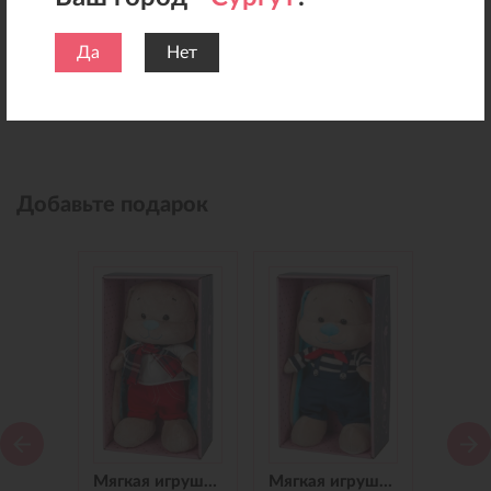
Да
Нет
Добавьте подарок
Мягкая игрушка Зайчик Jack&Lin в Синем Платье, 25 см
Мягкая игрушка Зайчик Jack&Lin в Красных Штанишках,25 см
Мягкая игрушка Зайчик Jack&Lin Морячок в Синих штанишках,25