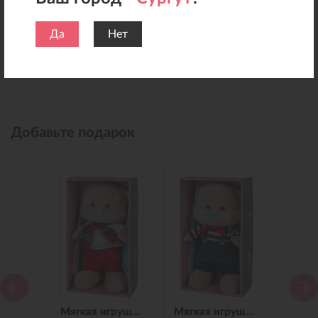
Да
Нет
Добавьте подарок
Мягкая игрушка Зайчик Jack&Lin в Синем Платье, 25 см
Мягкая игрушка Зайчик Jack&Lin в Красных Штанишках,25 см
Мягкая игрушка Зайчик Jack&Lin Морячок в Синих штанишках,25