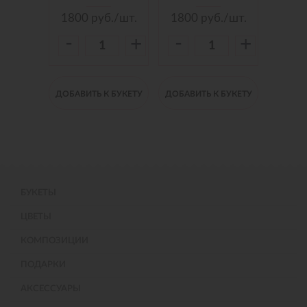
./шт.
1800
руб./шт.
1800
руб./шт.
150
-
-
-
+
+
+
 БУКЕТУ
ДОБАВИТЬ К БУКЕТУ
ДОБАВИТЬ К БУКЕТУ
ДОБАВИ
БУКЕТЫ
ЦВЕТЫ
КОМПОЗИЦИИ
ПОДАРКИ
АКСЕССУАРЫ