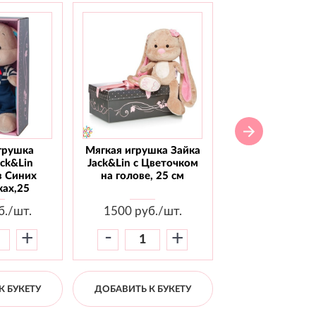
грушка
Мягкая игрушка Зайка
Мягкая игрушка
ack&Lin
Jack&Lin с Цветочком
Jack&Lin С го
в Синих
на голове, 25 см
бабочкой, 2
ах,25
б./шт.
1500
руб./шт.
1800
руб./
-
-
+
+
К БУКЕТУ
ДОБАВИТЬ К БУКЕТУ
ДОБАВИТЬ К Б