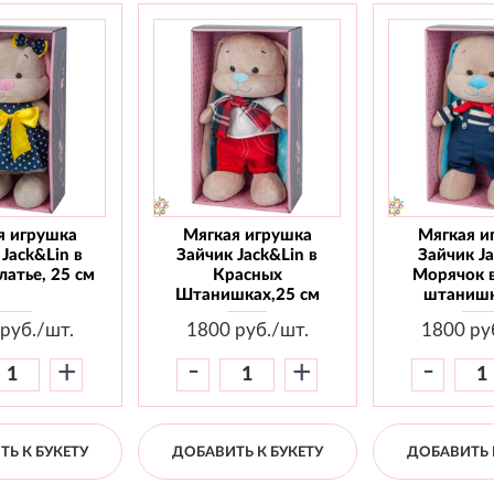
я игрушка
Мягкая игрушка
Мягкая и
Jack&Lin в
Зайчик Jack&Lin в
Зайчик J
атье, 25 см
Красных
Морячок 
Штанишках,25 см
штанишк
руб./шт.
1800
руб./шт.
1800
ру
-
-
+
+
Ь К БУКЕТУ
ДОБАВИТЬ К БУКЕТУ
ДОБАВИТЬ 