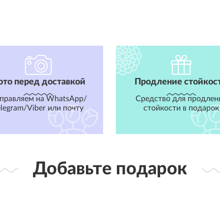
ото перед доставкой
Продление стойкос
правляем на WhatsApp/
Средство для продлен
elegram/Viber или почту
стойкости в подарок
Добавьте подарок