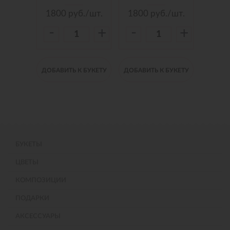
./шт.
1800
руб./шт.
1800
руб./шт.
150
-
-
-
+
+
+
 БУКЕТУ
ДОБАВИТЬ К БУКЕТУ
ДОБАВИТЬ К БУКЕТУ
ДОБАВИ
БУКЕТЫ
ЦВЕТЫ
КОМПОЗИЦИИ
ПОДАРКИ
АКСЕССУАРЫ