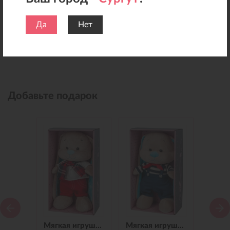
Да
Нет
Добавьте подарок
Мягкая игрушка Зайчик Jack&Lin в Синем Платье, 25 см
Мягкая игрушка Зайчик Jack&Lin в Красных Штанишках,25 см
Мягкая игрушка Зайчик Jack&Lin Морячок в Синих штанишках,25