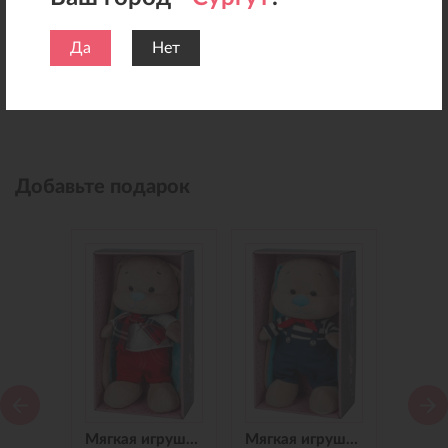
Да
Нет
Добавьте подарок
Мягкая игрушка Зайчик Jack&Lin в Синем Платье, 25 см
Мягкая игрушка Зайчик Jack&Lin в Красных Штанишках,25 см
Мягкая игрушка Зайчик Jack&Lin Морячок в Синих штанишках,25