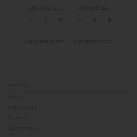
./шт.
1800
руб./шт.
1800
руб./шт.
150
-
-
-
+
+
+
 БУКЕТУ
ДОБАВИТЬ К БУКЕТУ
ДОБАВИТЬ К БУКЕТУ
ДОБАВИ
БУКЕТЫ
ЦВЕТЫ
КОМПОЗИЦИИ
ПОДАРКИ
АКСЕССУАРЫ