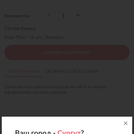
-
+
Количество:
Состав букета:
Роза 70см -25 шт., Упаковка
ДОБАВИТЬ В КОРЗИНУ
ОПЛАТА ЗАКАЗА
ОСОБЕННОСТИ ДОСТАВКИ
Заказ можно оплатить картой на сайте во время
оформления заказа в корзине.
Ваш город -
Сургут
?