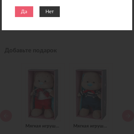
Да
Нет
Добавьте подарок
Мягкая игрушка Зайчик Jack&Lin в Синем Платье, 25 см
Мягкая игрушка Зайчик Jack&Lin в Красных Штанишках,25 см
Мягкая игрушка Зайчик Jack&Lin Морячок в Синих штанишках,25