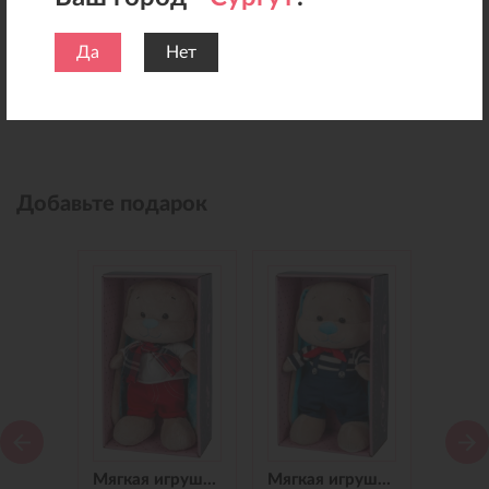
Да
Нет
Добавьте подарок
Мягкая игрушка Зайчик Jack&Lin в Синем Платье, 25 см
Мягкая игрушка Зайчик Jack&Lin в Красных Штанишках,25 см
Мягкая игрушка Зайчик Jack&Lin Морячок в Синих штанишках,25