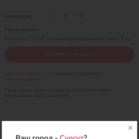
-
+
Количество:
Состав букета:
Роза 50 см- 25 шт, шляпная коробка рзамер m, оазис-2 шт.
ДОБАВИТЬ В КОРЗИНУ
ОПЛАТА ЗАКАЗА
ОСОБЕННОСТИ ДОСТАВКИ
Заказ можно оплатить картой на сайте во время
оформления заказа в корзине.
Ваш город -
Сургут
?