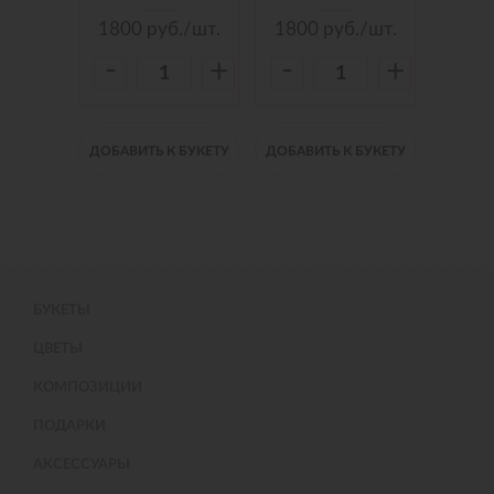
./шт.
1800
руб./шт.
1800
руб./шт.
150
-
-
-
+
+
+
 БУКЕТУ
ДОБАВИТЬ К БУКЕТУ
ДОБАВИТЬ К БУКЕТУ
ДОБАВИ
БУКЕТЫ
ЦВЕТЫ
КОМПОЗИЦИИ
ПОДАРКИ
АКСЕССУАРЫ